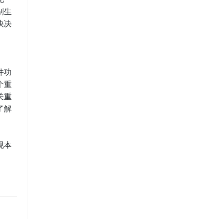
别生
快决
件功
个重
关重
了解
现本