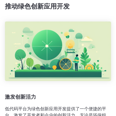
推动绿色创新应用开发
激发创新活力
低代码平台为绿色创新应用开发提供了一个便捷的平
台，激发了开发者和企业的创新活力。无论是环保组