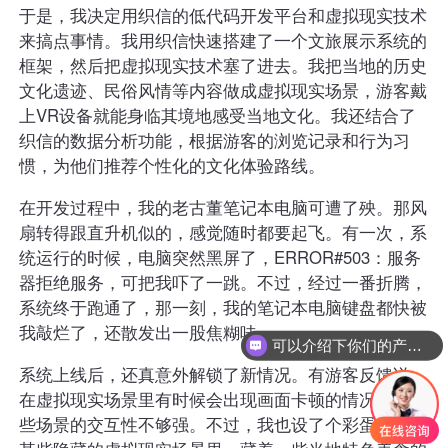
于是，我决定用织信的低代码开发平台和虚拟现实技术
来搞点事情。我用织信快速搭建了一个文旅展示系统的
框架，然后把虚拟现实技术塞了进去。我把当地的历史
文化遗迹、民俗风情等内容做成虚拟现实场景，游客戴
上VR设备就能身临其境地感受当地文化。我还结合了
织信的数据分析功能，根据游客的浏览记录和行为习
惯，为他们推荐个性化的文化体验路线。
在开发过程中，我的老古董笔记本电脑可遭了殃。那风
扇转得跟直升机似的，感觉随时都要起飞。有一次，系
统运行的时候，电脑突然黑屏了，ERROR#503：服务
器拒绝服务，可把我吓了一跳。不过，经过一番折腾，
系统终于跑通了，那一刻，我的笔记本电脑键盘都快被
我敲烂了，还散发出一股焦糊味。
可以介绍下你们的产品么
系统上线后，还真意外解锁了新情况。有游客反馈说，
在虚拟现实场景里有时候会出现画面卡顿的情况，还有
些场景的交互性不够强。不过，我也设了个彩蛋坑。在